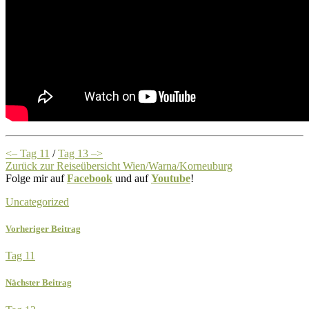
<– Tag 11
/
Tag 13 –>
Zurück zur Reiseübersicht Wien/Warna/Korneuburg
Folge mir auf
Facebook
und auf
Youtube
!
Uncategorized
Vorheriger Beitrag
Tag 11
Nächster Beitrag